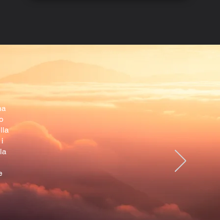
na
o
lla
 i
la
e