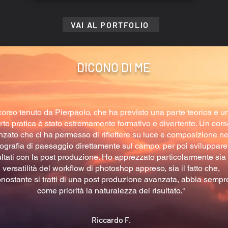
VAI AL PORTFOLIO
DICONO DI ME
 corso tenuto da Pierpaolo, che ha previsto una parte teorica e u
rte pratica è stato estremamente formativo e divertente. Un cors
zato che ci ha permesso di riflettere su luce e composizione ne
tografia di paesaggio direttamente sul campo, per poi sviluppare
ultati con la post produzione. Ho apprezzato particolarmente sia 
versatilità del workflow di photoshop appreso, sia il fatto che,
nostante si tratti di una post produzione avanzata, abbia sempr
come priorità la naturalezza del risultato."
Riccardo F.