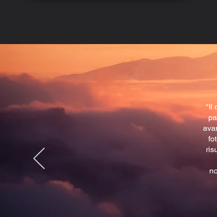
"Il
pa
avan
fo
ris
no