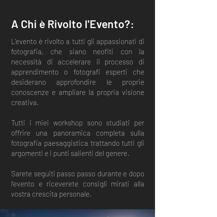
A Chi è Rivolto l'Evento?:
L'evento è rivolto a tutti gli appassionati di
fotografia, che siano neofiti con la
necessità di accelerare il processo di
apprendimento o fotografi esperti che
desiderano approfondire le proprie
conoscenze e ampliare la propria visione
creativa.
Tutti i miei workshop sono studiati per
offrire una panoramica completa sulla
fotografia paesaggistica trattando tutti gli
argomenti e i punti salienti del genere.
Sarete seguiti passo passo durante e dopo
l'evento e riceverete consigli mirati alla
vostra crescita personale.