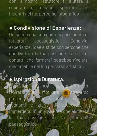
con i
l
nostro istruttore ti aiuterà a
superare gli ostacoli specifici che
incontri nel tuo percorso fotografico.
● Condivisione di Esperienze:
Unisciti a una comunità appassionata di
fotografi paesaggistici. Condividi
esperienze, idee e sfide con persone che
condividono la tua passione. La rete di
contatti che formerai potrebbe rivelarsi
inestimabile nel tuo percorso artistico.
● Ispirazione Duratura:
Il nostro workshop è progettato per
ispirare e motivare. Attraverso
presentazioni coinvolgenti, immagini
sognanti e storie di successo, ti
immergerai in un ambiente che alimenta
la tua passione per la fotografia
paesaggistica.