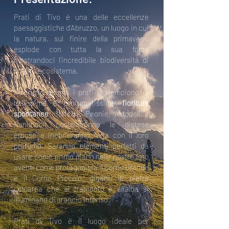
Prati di Tivo è una delle eccellenze
paesaggistiche d’Abruzzo, un luogo in cui
la natura, sul finire della primavera,
esplode con tutta la sua forza
mostrandoci l’incredibile biodiversità di
questo ecosistema.
Ad inizio giugno i prati si riempiono di
bellissime e profumatissime
fioriture
spontanee
: Narcisi, Peonie, Asfodeli e
Ranuncoli costelleranno le distese
erbose e inebrieranno l’aria con il loro
profumo. Saranno elementi perfetti da
usare come primo piano nelle nostre foto
aventi come protagonista il Corno Grande
e il Corno Piccolo, giganti di pietra
calcarea che al tramonto e all’alba si
illuminano di arancio intenso.
Prati di Tivo è il luogo ideale per