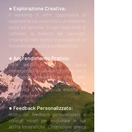
● Esplorazione Creativa:
Il workshop ti offre l'opportunità di
esplorare la tua creatività in un ambiente
unico ed ispirante. Scopri nuovi modi di
catturare la bellezza dei paesaggi,
imparando dalle tecniche avanzate di un
fotografo paesaggista professionista.
● Apprendimento Pratico:
Metti subito in pratica la teoria
immergendoti in sessioni pratiche che ti
guideranno attraverso le sfide della
fotografia paesaggistica. Affinando le
tue abilità sotto la guida esperta del
nostro insegnante.
● Feedback Personalizzato:
Ricevi un feedback personalizzato e
consigli mirati per migliorare le tue
abilità fotografiche. L'interazione diretta