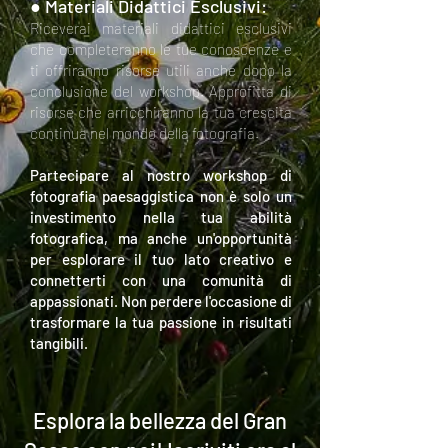
● Materiali Didattici Esclusivi:
Riceverai materiali didattici esclusivi
che completeranno le tue conoscenze e
ti offriranno risorse utili anche dopo la
conclusione del workshop. Approfitta di
risorse che arricchiranno la tua crescita
continua nel mondo della fotografia.
Partecipare al nostro workshop di
fotografia paesaggistica non è solo un
investimento nella tua abilità
fotografica, ma anche un'opportunità
per esplorare il tuo lato creativo e
connetterti con una comunità di
appassionati. Non perdere l'occasione di
trasformare la tua passione in risultati
tangibili.
Esplora la bellezza del Gran