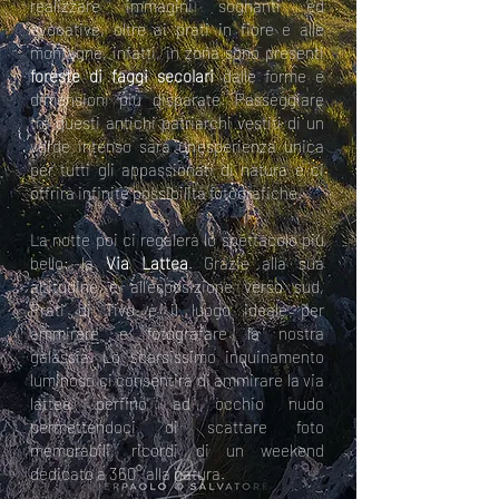
realizzare immagini sognanti ed
evocative, oltre ai prati in fiore e alle
montagne, infatti, in zona sono presenti
foreste di faggi secolari
dalle forme e
dimensioni più disparate. Passeggiare
tra questi antichi patriarchi vestiti di un
verde intenso sarà un’esperienza unica
per tutti gli appassionati di natura e ci
offrirà infinite possibilità fotografiche.
La notte poi ci regalerà lo spettacolo più
bello: la
Via Lattea
. Grazie alla sua
altitudine e all’esposizione verso sud,
Prati di Tivo è il luogo ideale per
ammirare e fotografare la nostra
galassia. Lo scarsissimo inquinamento
luminoso ci consentirà di ammirare la via
lattea perfino ad occhio nudo
permettendoci di scattare foto
memorabili, ricordi di un weekend
dedicato a 360° alla natura.